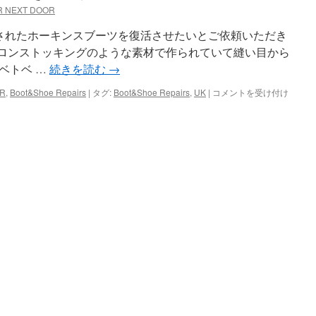
R NEXT DOOR
されたホーキンスブーツを復活させたいとご依頼いただき
ロンストッキングのような素材で作られていて縫い目から
ベトベ …
続きを読む
→
HAWKINS
OR
,
Boot&Shoe Repairs
|
タグ:
Boot&Shoe Repairs
,
UK
|
コメントを受け付け
ソ
ー
ル
交
換
履
き
口
補
修
Part1
は