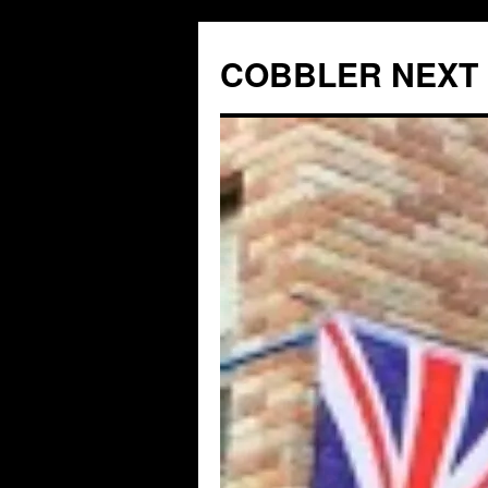
コ
ン
COBBLER NEXT D
テ
ン
ツ
へ
ス
キ
ッ
プ