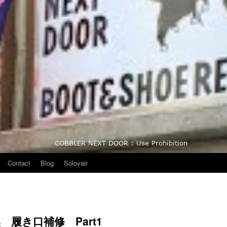
Contact
Blog
Solovair
 履き口補修 Part1