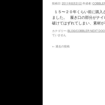
投稿日:
2011年8月31日
作成者:
COBBLE
１５〜２０年くらい前に購入
ました。 履き口の部分がナイ
破けてはずれてしまい、素材が
カテゴリー:
BLOG/COBBLER NEXT DO
ていません
←
過去の投稿