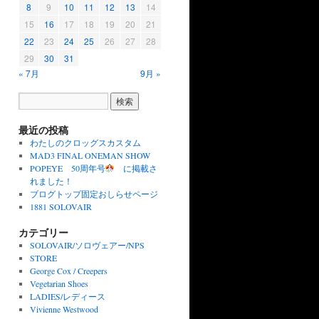
8
9
10
11
12
13
14
15
16
17
18
19
20
21
22
23
24
25
26
27
28
29
30
31
« 7月
9月 »
最近の投稿
わたしのクロッグスカスタム
MAD3 FINAL ONEMAN SHOW
POPEYE 50周年号
に掲載さ
れました！
ブログトップ固定おしらせページ
1881 SOLOVAIR
カテゴリー
SOLOVAIR/ソロヴェアー/NPS
STORE
George Cox / Creepers
Vegetarian Shoes
LADIES/レディース
Vivienne Westwood